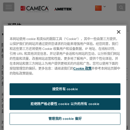
Skip to content
T
o
g
g
半导体
l
►
下载“半导体”手册（pdf）
e
本网站使用 cookie 和类似的跟踪工具（“Cookie”），其中一些由第三方提供，
n
以保护我们的网站并通过提供您请求的功能来增强用户体验。经您同意，我们
随着互联、便携式电子产品的增多，高速移动通信和物联网的蓬勃发
a
和这些第三方还将使用 Cookie 收集用户和设备数据、IP 地址、在线标识符、
展，半导体器件已渗透到我们的日常生活中，需要越来越多的数据存
v
引用 URL 和其他浏览信息，并记录用户会话和与网站的互动，以分析我们网站
储、交换和处理。
i
的性能和流量，改善网站运营和性能，更多地了解用户，提供个性化体验，并
g
在本网站和第三方网站上为用户提供更相关的内容和广告。您可以使用下面的
为了满足激增的需求，半导体器件制造商和设计人员需要分析材料，以
a
按钮管理您的偏好。更多信息：请阅读我们的
Cookie 政策
并参考本网站页脚中
提高性能和器件可靠性，同时控制成本。半导体表征仪器必须满足相互
t
的隐私政策链接。
冲突的要求：既要能在创新初期进行研究和工艺开发，又要能用于大批
i
量生产（HVM），确保低拥有成本和高正常运行时间。
o
接受所有 cookie
n
考虑到上述挑战，CAMECA 二次离子质谱仪（SIMS）和原子探针断层
分析术（APT）已被广泛用于支持半导体器件的研发和大批量生产。在
拒绝除严格必要性 cookie 以外的所有 cookie
合适的平台上实现了所需的技术能力，为半导体市场带来了最大的利
益。
管理我的 cookie 偏好
本手册将向您介绍 CAMECA 的高产能、高精度分析仪器组合，回顾
SIMS 和 APT 目前在存储器、电力电子、传感器、逻辑、光电、显示等