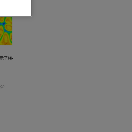
了Ni-
igh