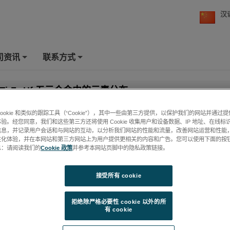
汉
司资讯
联系方式
+
+
u-Ti-Zr-Hf 五元合金中的元素分布
cookie 和类似的跟踪工具（“Cookie”），其中一些由第三方提供，以保护我们的网站并通过
验。经您同意，我们和这些第三方还将使用 Cookie 收集用户和设备数据、IP 地址、在线标识
信息，并记录用户会话和与网站的互动，以分析我们网站的性能和流量，改善网站运营和性能
性化体验，并在本网站和第三方网站上为用户提供更相关的内容和广告。您可以使用下面的按
息：请阅读我们的
Cookie 政策
并参考本网站页脚中的隐私政策链接。
接受所有 cookie
拒绝除严格必要性 cookie 以外的所
有 cookie