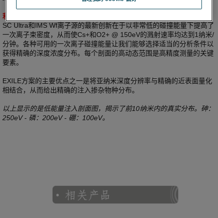
利用极限低碰撞能量SIMS实现亚纳米深度分辨率
SC Ultra和IMS Wf离子源的最新创新在于以非常低的碰撞能量下提高了
一次离子束密度，从而使Cs+和O2+ @ 150eV的溅射速率均达到1纳米/
分钟。各种可用的一次离子碰撞能量让我们能够选择适当的分析条件以
获得精确的深度浓度分布。每个剖面的高动态范围是高精度测量的关键
要素。
EXILE方案的主要优点之一是将亚纳米深度分辨率与精确的近表面量化
相结合，从而给出精确的注入掺杂物种分布。
以上显示的是低能量注入剖面图，揭示了前10纳米内的真实分布。砷：
250eV - 磷：200eV - 硼：100eV。