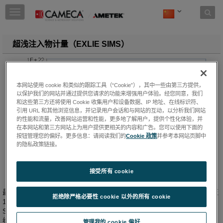
Skip to content
T
o
g
g
超浅注入物计量（EXLIE SIMS）
l
e
n
a
本网站使用 cookie 和类似的跟踪工具（“Cookie”），其中一些由第三方提供，
v
以保护我们的网站并通过提供您请求的功能来增强用户体验。经您同意，我们
i
和这些第三方还将使用 Cookie 收集用户和设备数据、IP 地址、在线标识符、
g
引用 URL 和其他浏览信息，并记录用户会话和与网站的互动，以分析我们网站
a
的性能和流量，改善网站运营和性能，更多地了解用户，提供个性化体验，并
t
在本网站和第三方网站上为用户提供更相关的内容和广告。您可以使用下面的
i
按钮管理您的偏好。更多信息：请阅读我们的
Cookie 政策
并参考本网站页脚中
o
的隐私政策链接。
n
接受所有 cookie
最新的半导体芯片制造和CMOS器件的进一步缩小将接面深度限制降至
拒绝除严格必要性 cookie 以外的所有 cookie
10纳米范围以下，其剖面陡度为1-2纳米每十倍。在这样的尺度下，
SIMS技术可用于监测掺杂物的深度分布，证明SIMS剖面可以以高于1
纳米每十倍的深度分辨率进行测量。
管理我的 cookie 偏好