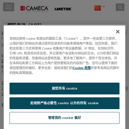
Skip to content
T
o
g
g
燃料电池（APT）
l
作为清洁能源的来源之一，燃料电池优势明显，预计将成为未来市场的
e
“香饽饽”。了解燃料电池商业化的性能、耐用性和其他障碍对于政府、
本网站使用 cookie 和类似的跟踪工具（“Cookie”），其中一些由第三方提供，
n
以保护我们的网站并通过提供您请求的功能来增强用户体验。经您同意，我们
大学和工业界的研发以及示范与部署都至关重要。
a
和这些第三方还将使用 Cookie 收集用户和设备数据、IP 地址、在线标识符、
v
引用 URL 和其他浏览信息，并记录用户会话和与网站的互动，以分析我们网站
许多专家认为固体氧化物燃料电池（SOFC）是具有前途的系统之一，
i
的性能和流量，改善网站运营和性能，更多地了解用户，提供个性化体验，并
因为它们具有燃料灵活性、系统效率和可扩展性。而使用原子探针层析
g
在本网站和第三方网站上为用户提供更相关的内容和广告。您可以使用下面的
成像（APT）可以更好地理解高温氧化物材料和相关互连材料，包括用
a
按钮管理您的偏好。更多信息：请阅读我们的
Cookie 政策
并参考本网站页脚中
于将电池链在一起的特殊钢。
t
的隐私政策链接。
i
这种需求促进了材料和许多其他领域氢分布纳米尺度研究的激增，APT
o
正迅速成为提供亚微米物质体积内原子排列的3D图谱的先进显微技术的
接受所有 cookie
n
选择。
拒绝除严格必要性 cookie 以外的所有 cookie
查看更多文章详情，请点击链接查看
。
《纳米级表征与燃料电池的未来》
管理我的 cookie 偏好