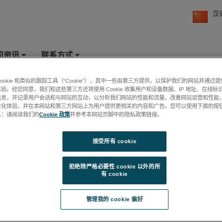
汉
司资讯
联系方式
+
+
cookie 和类似的跟踪工具（“Cookie”），其中一些由第三方提供，以保护我们的网站并通过
ORA 地质专用离子微探针
验。经您同意，我们和这些第三方还将使用 Cookie 收集用户和设备数据、IP 地址、在线标识
信息，并记录用户会话和与网站的互动，以分析我们网站的性能和流量，改善网站运营和性能
性化体验，并在本网站和第三方网站上为用户提供更相关的内容和广告。您可以使用下面的按
息：请阅读我们的
Cookie 政策
并参考本网站页脚中的隐私政策链接。
接受所有 cookie
拒绝除严格必要性 cookie 以外的所
有 cookie
管理我的 cookie 偏好
代学研究提供的专用离子探针