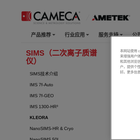
产品推荐
行业应用
服务支持
公
+
+
+
SIMS（二次离子质谱
本网站使用 
KLE
来增强用户体
仪）
和其他浏览
户，提供个
好。更多信
SIMS技术介绍
IMS 7f-Auto
IMS 7f-GEO
IMS 1300-HR³
KLEORA
NanoSIMS-HR & Cryo
为地质年
NanoSIMS 50L