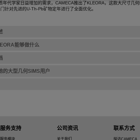
质年代学家日益增加的需求，CAMECA推出了KLEORA，这款大尺寸几
专门针对先进的U-Th-Pb矿物定年进行了全面优化。
述
LEORA能够做什么
档
地的大型几何SIMS用户
服务支持
公司资讯
联系方式
服务模块
关于我们
探访CAMECA