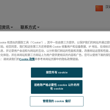
汉
司资讯
联系方式
+
+
素分析（SIMS）
cookie 和类似的跟踪工具（“Cookie”），其中一些由第三方提供，以保护我们的网站并通过
验。经您同意，我们和这些第三方还将使用 Cookie 收集用户和设备数据、IP 地址、在线标识
信息，并记录用户会话和与网站的互动，以分析我们网站的性能和流量，改善网站运营和性能
性化体验，并在本网站和第三方网站上为用户提供更相关的内容和广告。您可以使用下面的按
息：请阅读我们的
Cookie 政策
并参考本网站页脚中的隐私政策链接。
接受所有 cookie
拒绝除严格必要性 cookie 以外的所
有 cookie
管理我的 cookie 偏好