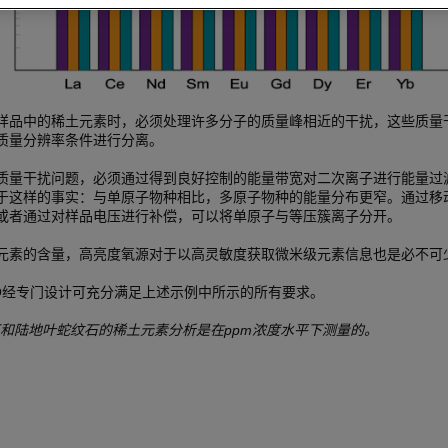
样品中的稀土元素时，必须处理许多分子的质量峰相近的干扰，这些质量
质量分辨率条件进行分离。
质量干扰问题，必须通过得到良好控制的能量带宽对二次离子进行能量过
于这样的事实：与单原子物种相比，多原子物种的能量分布更窄。通过移
或者通过对样品电压进行补偿，可以将单原子与等压簇离子分开。
元素的含量，高亮度氧源对于以高灵敏度获取微米级元素信息也是必不可
-GEO经专门设计可充分满足上述示例中所示的所有要求。
e陨石和陆地叶蛇纹石的稀土元素分析是在ppm浓度水平下测量的。