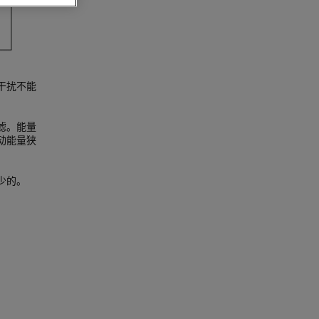
干扰不能
滤。能量
动能量狭
少的。