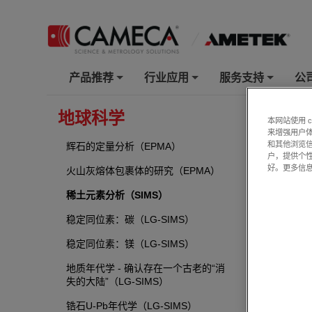
产品推荐
行业应用
服务支持
公
+
+
+
地球科学
稀土元
本网站使用 
来增强用户体
和其他浏览
辉石的定量分析（EPMA）
户，提供个
好。更多信
火山灰熔体包裹体的研究（EPMA）
稀土元素分析（SIMS）
稳定同位素：碳（LG-SIMS）
稳定同位素：镁（LG-SIMS）
地质年代学 - 确认存在一个古老的“消
失的大陆”（LG-SIMS）
锆石U-Pb年代学（LG-SIMS）