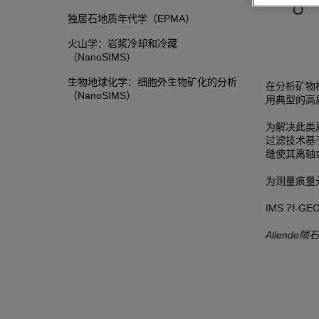
独居石地质年代学（EPMA）
火山学：岩浆冷却和冷藏
（NanoSIMS）
生物地球化学：细胞外生物矿化的分析
在分析矿物
（NanoSIMS）
用典型的高
为解决此类
过滤技术基
缝使其离轴
为测量痕量
IMS 7f
Allend