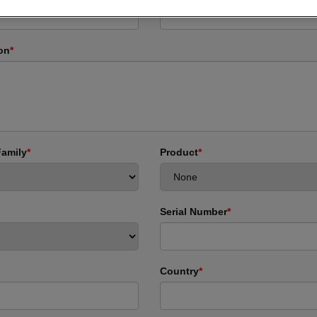
on
*
Family
*
Product
*
Serial Number
*
Country
*