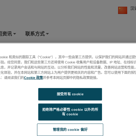
汉
司资讯
联系方式
+
+
chnical & Application Support
cookie 和类似的跟踪工具（“Cookie”），其中一些由第三方提供，以保护我们的网站并通过
验。经您同意，我们和这些第三方还将使用 Cookie 收集用户和设备数据、IP 地址、在线标识
信息，并记录用户会话和与网站的互动，以分析我们网站的性能和流量，改善网站运营和性能
MA & SIMS
性化体验，并在本网站和第三方网站上为用户提供更相关的内容和广告。您可以使用下面的按
rs
worldwide
are invited to submit a request using the
Support Reque
息：请阅读我们的
Cookie 政策
并参考本网站页脚中的隐私政策链接。
low,
which is available for all regions.
pe
, our telephone hotline is available Monday through Friday, 8 AM to
接受所有 cookie
33 (0)1 43 34 62 37.
Name
*
Company
*
拒绝除严格必要性 cookie 以外的所
有 cookie
管理我的 cookie 偏好
Subject
*