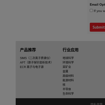
Email Opt
If you w
产品推荐
行业应用
SIMS（二次离子质谱仪）
地球科学
APT（原子探针层析技术）
环境科学
ECR 离子与电子源
采矿业
金属
高级材料
能源材料
核
半导体
生命科学
隐私政策