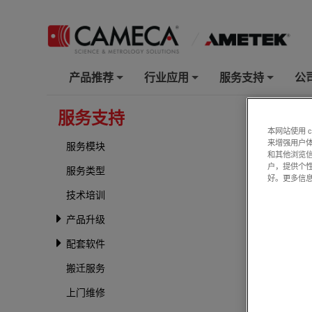
产品推荐
行业应用
服务支持
公
+
+
+
服务支持
Get Te
本网站使用 
来增强用户体
服务模块
和其他浏览
APT, EP
户，提供个
服务类型
Custome
好。更多信
Form be
技术培训
For
Euro
CET at
+
产品升级
配套软件
Contact 
搬迁服务
上门维修
Email
*