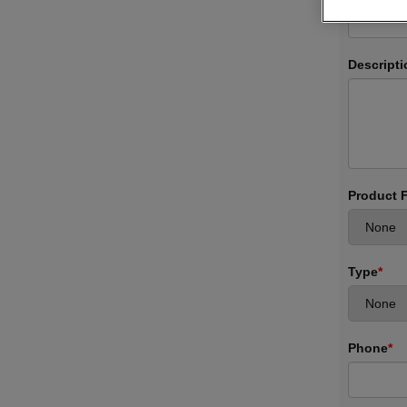
Descripti
Product 
Type
*
Phone
*