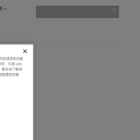
语
提供您请求的功能
符、引用 URL
，更多地了解用
钮管理您的偏
st
 5 PM