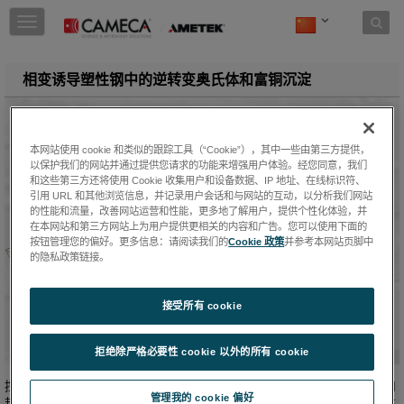
Skip to content
T
o
g
g
相变诱导塑性钢中的逆转变奥氏体和富铜沉淀
l
e
n
a
本网站使用 cookie 和类似的跟踪工具（“Cookie”），其中一些由第三方提供，
v
以保护我们的网站并通过提供您请求的功能来增强用户体验。经您同意，我们
i
和这些第三方还将使用 Cookie 收集用户和设备数据、IP 地址、在线标识符、
g
引用 URL 和其他浏览信息，并记录用户会话和与网站的互动，以分析我们网站
a
的性能和流量，改善网站运营和性能，更多地了解用户，提供个性化体验，并
t
在本网站和第三方网站上为用户提供更相关的内容和广告。您可以使用下面的
按钮管理您的偏好。更多信息：请阅读我们的
Cookie 政策
并参考本网站页脚中
i
的隐私政策链接。
o
n
接受所有 cookie
拒绝除严格必要性 cookie 以外的所有 cookie
控制逆转变奥氏体的形成和稳定性对于实现高强度钢的强度、延展性和
管理我的 cookie 偏好
韧性的有利的组合至关重要。铜沉淀被发现是通过增强化学驱动力和充