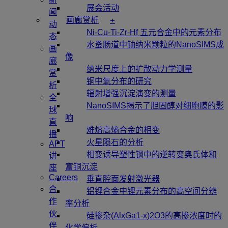
展会活动
闻
+
画廊赏析
动
Ni-Cu-Ti-Zr-Hf 五元合金中的元素分布
态
水蚤肠道中铀纳米颗粒的NanoSIMS成
画
像
廊
纳米尺度上的扩散动力学测量
赏
铜中氧分布的研究
析
辐射增强沉淀演变的测量
全
NanoSIMS揭示了胆固醇对细胞膜的影
球
响
直
难熔高熵合金的相变
播
火星陨石的分析
APT
相变诱导塑性钢中的逆转变奥氏体和
讲
富铜沉淀
座
Careers
垂直腔面发射激光器
合
铝锂合金中锂元素分布的高空间分辨
作
率分析
伙
硅掺杂(AlxGa1-x)2O3的高掺浓度时的
伴
化学偏析