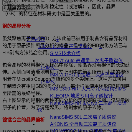
了颗粒的形成、演化和稳定性（或溶解），因此，晶界
Toggle navigation
（GB）的特征在材料研究中是至关重要的。
钢的晶界分析
虽然聚焦离子束（FIB）方法此前已被用于制备含有晶界材料
+
产品推荐
的用于原子探针断层分析的样品，但标准的FIB锐化方法已与
+
SIMS（二次离子质谱仪）
FIB剥离方法结合使用。
SIMS技术介绍
IMS 7f-Auto 高通量二次离子质谱仪
包含晶界的材料楔体从样品中移除，使晶界沿着楔体的长边延
（SIMS）
伸。从侧面可清晰地看见（左上图中的箭头所示）小块的楔体
IMS 7f-GEO 单接收二次离子质谱仪
附着在Microtip Coupon™填料的多个尖端上。这种方式可用
（SIMS）
于制造含有相同GB的多个样品，每个样品使用环形FIB铣削磨
IMS 1300-HR³ 大尺寸几何结构SIMS
至所需的最终半径。
KLEORA 地质专用离子微探针
右上图显示的是钢的两种不同分析的示例碳原子图。仅显示碳
NanoSIMS-HR & Cryo 二次离子质谱
原子的位置，为了清楚起见，将剩余的原子去除。
仪
NanoSIMS 50L 二次离子质谱仪
镍锰合金的晶界偏析
AKONIS 全自动二次离子质谱仪
IMS Wf和SC Ultra 低能量二次离子质