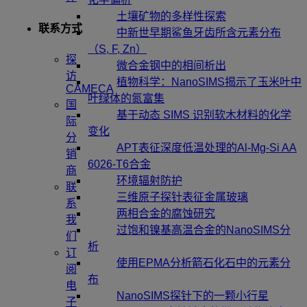
土壤矿物的多样性探索
联系方式
中新世早期鲨鱼牙齿所含元素分布
（S, F, Zn）
探
微合金钢中的相间析出
访
植物科学：NanoSIMS揭示了玉米叶中
CAMECA
叶绿体的氮富集
国
基于动态 SIMS 识别软木材料的化学
际
变化
分
APT表征深度低温处理的Al-Mg-Si AA
销
6026-T6合金
商
环境辐射防护
联
三维原子探针表征金属玻璃
系
两相合金的腐蚀研究
我
过饱和镍基高温合金的NanoSIMS分
们
析
订
使用EPMA分析箭石化石中的元素分
阅
布
电
NanoSIMS探针下的一颗小行星
子