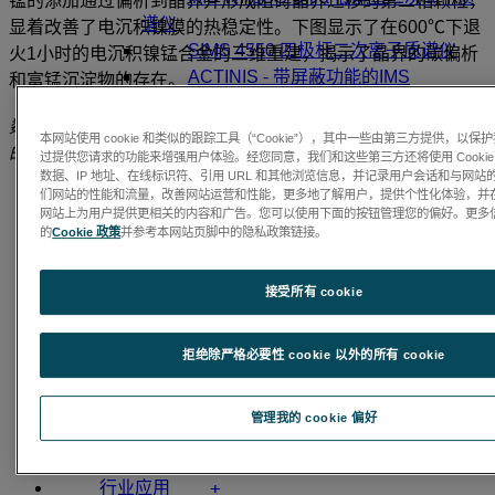
锰的添加通过偏析到晶界并形成阻碍晶界迁移的第二相颗粒，
谱仪
显着改善了电沉积镍膜的热稳定性。下图显示了在600℃下退
SIMS 4550 四极杆二次离子质谱仪
火1小时的电沉积镍锰合金的三维重建，揭示了晶界的碳偏析
ACTINIS - 带屏蔽功能的IMS
和富锰沉淀物的存在。
+
APT（原子探针层析技术）
数据由Emmanuelle Marquis博士提供，在桑迪亚国家实验室
APT技术介绍
本网站使用 cookie 和类似的跟踪工具（“Cookie”），其中一些由第三方提供，以
的LEAP原子探针上获得。
Invizo 6000 三维原子探针(APT)
过提供您请求的功能来增强用户体验。经您同意，我们和这些第三方还将使用 Cookie
数据、IP 地址、在线标识符、引用 URL 和其他浏览信息，并记录用户会话和与网站
LEAP 6000 XR™ 三维原子探针
们网站的性能和流量，改善网站运营和性能，更多地了解用户，提供个性化体验，并
(APT)
网站上为用户提供更相关的内容和广告。您可以使用下面的按钮管理您的偏好。更多
EIKOS-UV™ 三维原子探针(APT)
的
Cookie 政策
并参考本网站页脚中的隐私政策链接。
+
ECR 离子与电子源
CAMECA ECR 技术（原 Polygon
接受所有 cookie
Physics）
TES-GO
隐私政策
TES-40
拒绝除严格必要性 cookie 以外的所有 cookie
Cookie 政策
TES-63
TES-100
ametek.cn
HEXAR
atomprobe.com
管理我的 cookie 偏好
Faraday Cup 法拉第杯
网站地图
选择您的ECR离子/电子源
退订
+
行业应用