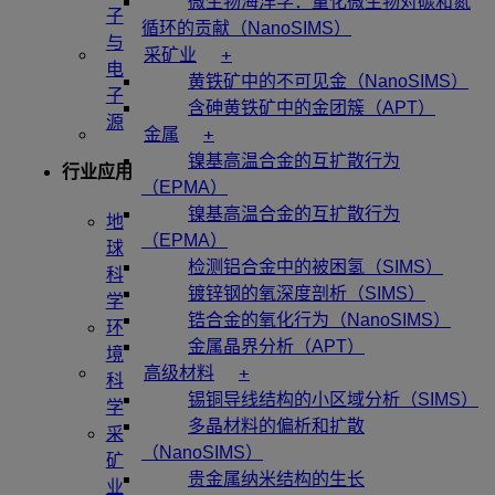
微生物海洋学：量化微生物对碳和氮
子
循环的贡献（NanoSIMS）
与
+
采矿业
电
黄铁矿中的不可见金（NanoSIMS）
子
含砷黄铁矿中的金团簇（APT）
源
+
金属
镍基高温合金的互扩散行为
行业应用
（EPMA）
镍基高温合金的互扩散行为
地
（EPMA）
球
检测铝合金中的被困氢（SIMS）
科
镀锌钢的氧深度剖析（SIMS）
学
锆合金的氧化行为（NanoSIMS）
环
金属晶界分析（APT）
境
+
高级材料
科
锡铜导线结构的小区域分析（SIMS）
学
多晶材料的偏析和扩散
采
（NanoSIMS）
矿
贵金属纳米结构的生长
业