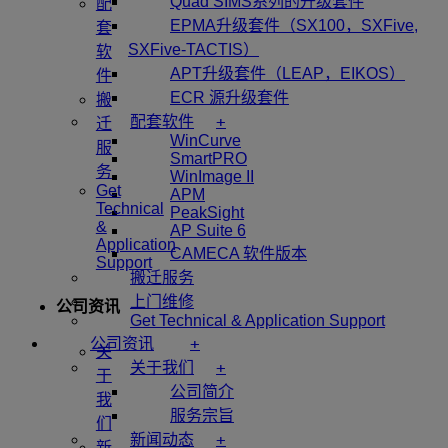
Quad SIMS系列的升级套件
配
EPMA升级套件（SX100，SXFive,
套
SXFive-TACTIS）
软
APT升级套件（LEAP，EIKOS）
件
ECR 源升级套件
搬
+
配套软件
迁
WinCurve
服
SmartPRO
务
WinImage II
Get
APM
Technical
PeakSight
&
AP Suite 6
Application
CAMECA 软件版本
Support
搬迁服务
上门维修
公司资讯
Get Technical & Application Support
+
公司资讯
关
+
关于我们
于
公司简介
我
服务宗旨
们
+
新闻动态
新