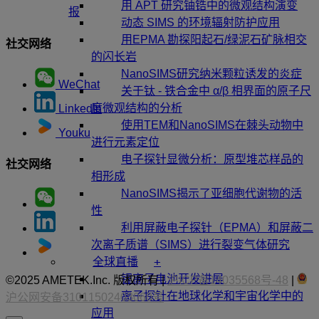
用 APT 研究铀锆中的微观结构演变
报
动态 SIMS 的环境辐射防护应用
用EPMA 勘探阳起石/绿泥石矿脉相交
社交网络
的闪长岩
NanoSIMS研究纳米颗粒诱发的炎症
WeChat
关于钛 - 铁合金中 α/β 相界面的原子尺
度微观结构的分析
LinkedIn
使用TEM和NanoSIMS在棘头动物中
Youku
进行元素定位
电子探针显微分析：原型堆芯样品的
社交网络
相形成
NanoSIMS揭示了亚细胞代谢物的活
性
利用屏蔽电子探针（EPMA）和屏蔽二
次离子质谱（SIMS）进行裂变气体研究
+
全球直播
锂离子电池开发进展
©2025 AMETEK.Inc. 版权所有 |
沪ICP备14035568号-48
|
离子探针在地球化学和宇宙化学中的
沪公网安备31011502403060号
应用