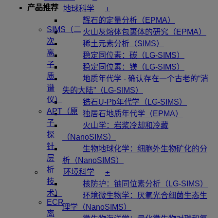
产品推荐
+
地球科学
辉石的定量分析（EPMA）
SIMS（二
火山灰熔体包裹体的研究（EPMA）
次
稀土元素分析（SIMS）
离
稳定同位素：碳（LG-SIMS）
子
稳定同位素：镁（LG-SIMS）
质
地质年代学 - 确认存在一个古老的“消
谱
失的大陆”（LG-SIMS）
仪）
锆石U-Pb年代学（LG-SIMS）
APT（原
独居石地质年代学（EPMA）
子
火山学：岩浆冷却和冷藏
探
（NanoSIMS）
针
生物地球化学：细胞外生物矿化的分
层
析（NanoSIMS）
析
+
环境科学
技
核防护：铀同位素分析（LG-SIMS）
术）
环境微生物学：厌氧光合细菌生态生
ECR
理学（NanoSIMS）
离