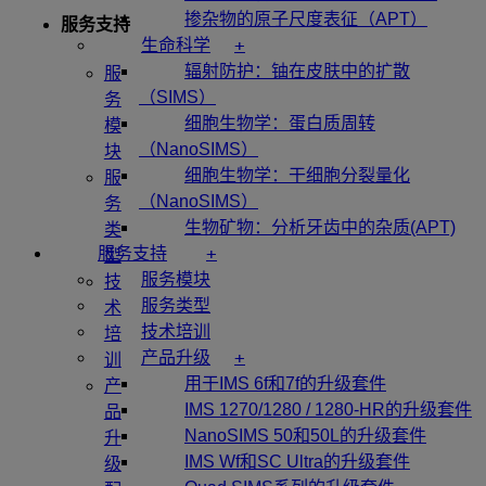
掺杂物的原子尺度表征（APT）
服务支持
+
生命科学
辐射防护：铀在皮肤中的扩散
服
（SIMS）
务
细胞生物学：蛋白质周转
模
（NanoSIMS）
块
细胞生物学：干细胞分裂量化
服
（NanoSIMS）
务
生物矿物：分析牙齿中的杂质(APT)
类
+
服务支持
型
服务模块
技
服务类型
术
技术培训
培
+
产品升级
训
用于IMS 6f和7f的升级套件
产
IMS 1270/1280 / 1280-HR的升级套件
品
NanoSIMS 50和50L的升级套件
升
IMS Wf和SC Ultra的升级套件
级