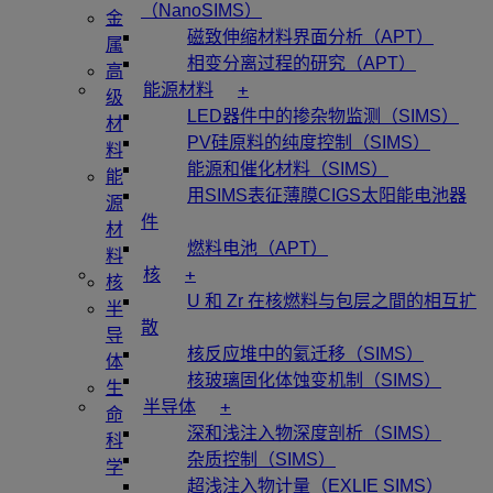
（NanoSIMS）
金
磁致伸缩材料界面分析（APT）
属
相变分离过程的研究（APT）
高
+
能源材料
级
LED器件中的掺杂物监测（SIMS）
材
PV硅原料的纯度控制（SIMS）
料
能源和催化材料（SIMS）
能
用SIMS表征薄膜CIGS太阳能电池器
源
件
材
燃料电池（APT）
料
+
核
核
U 和 Zr 在核燃料与包层之間的相互扩
半
散
导
核反应堆中的氦迁移（SIMS）
体
核玻璃固化体蚀变机制（SIMS）
生
+
半导体
命
深和浅注入物深度剖析（SIMS）
科
杂质控制（SIMS）
学
超浅注入物计量（EXLIE SIMS）