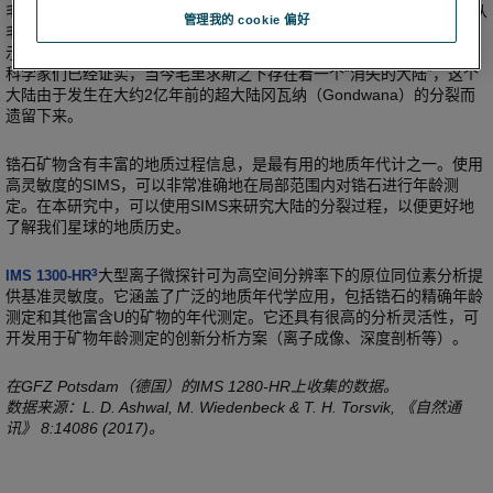
毛里求斯岛起源于年轻的火山，最古老的岩石被认为约有9 Ma年。对从
管理我的 cookie 偏好
毛里求斯火山岩中提取的锆石颗粒的SIMS U-Th-Pb年龄测定结果显
示，这些锆石大约有3 Ga年左右，太古老了，根本不属于毛里求斯岛。
科学家们已经证实，当今毛里求斯之下存在着一个“消失的大陆”，这个
大陆由于发生在大约2亿年前的超大陆冈瓦纳（Gondwana）的分裂而
遗留下来。
锆石矿物含有丰富的地质过程信息，是最有用的地质年代计之一。使用
高灵敏度的SIMS，可以非常准确地在局部范围内对锆石进行年龄测
定。在本研究中，可以使用SIMS来研究大陆的分裂过程，以便更好地
了解我们星球的地质历史。
3
大型离子微探针可为高空间分辨率下的原位同位素分析提
IMS 1300-HR
供基准灵敏度。它涵盖了广泛的地质年代学应用，包括锆石的精确年龄
测定和其他富含U的矿物的年代测定。它还具有很高的分析灵活性，可
开发用于矿物年龄测定的创新分析方案（离子成像、深度剖析等）。
在GFZ Potsdam（德国）的IMS 1280-HR上收集的数据。
数据来源：L. D. Ashwal, M. Wiedenbeck & T. H. Torsvik, 《自然通
讯》 8:14086 (2017)。