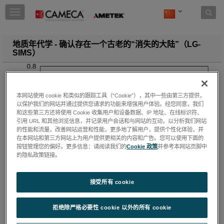
Skip to content
T
o
g
g
地质年代学 - 确认存在一个古老的“消失的大陆”（LG-
l
SIMS）
e
n
a
v
本网站使用 cookie 和类似的跟踪工具（“Cookie”），其中一些由第三方提供，
i
以保护我们的网站并通过提供您请求的功能来增强用户体验。经您同意，我们
g
和这些第三方还将使用 Cookie 收集用户和设备数据、IP 地址、在线标识符、
a
引用 URL 和其他浏览信息，并记录用户会话和与网站的互动，以分析我们网站
t
的性能和流量，改善网站运营和性能，更多地了解用户，提供个性化体验，并
i
在本网站和第三方网站上为用户提供更相关的内容和广告。您可以使用下面的
o
按钮管理您的偏好。更多信息：请阅读我们的
Cookie 政策
并参考本网站页脚中
n
的隐私政策链接。
接受所有 cookie
拒绝除严格必要性 cookie 以外的所有 cookie