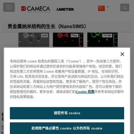
Skip to content
T
o
g
g
贵金属纳米结构的生长（NanoSIMS）
l
e
n
a
v
i
本网站使用 cookie 和类似的跟踪工具（“Cookie”），其中一些由第三方提供，
g
以保护我们的网站并通过提供您请求的功能来增强用户体验。经您同意，我们
a
和这些第三方还将使用 Cookie 收集用户和设备数据、IP 地址、在线标识符、
t
引用 URL 和其他浏览信息，并记录用户会话和与网站的互动，以分析我们网站
i
的性能和流量，改善网站运营和性能，更多地了解用户，提供个性化体验，并
o
在本网站和第三方网站上为用户提供更相关的内容和广告。您可以使用下面的
按钮管理您的偏好。更多信息：请阅读我们的
Cookie 政策
并参考本网站页脚中
n
的隐私政策链接。
接受所有 cookie
等离子体介导的贵金属纳米结构的生长：聚乙烯吡咯烷酮（PVP）在引
导金纳米棱柱各向异性生长中的作用
凭借独特的同步高横向分辨率（低至50纳米）和出色的灵敏度，
拒绝除严格必要性 cookie 以外的所有 cookie
能够在不进行样品制备的情况下对轻、重元素进行高灵敏度
NanoSIMS