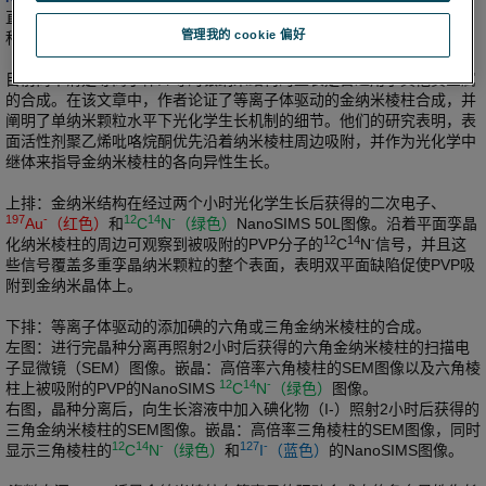
直接表面映射。 这种能力在以下出自《Nature Materials》杂志的纳米
管理我的 cookie 偏好
科学文章中对氮、碘和金的研究中得以证实。
目前尚不清楚等离子体介导的银纳米结构的生长是否适用于其他贵金属
的合成。在该文章中，作者论证了等离子体驱动的金纳米棱柱合成，并
阐明了单纳米颗粒水平下光化学生长机制的细节。他们的研究表明，表
面活性剂聚乙烯吡咯烷酮优先沿着纳米棱柱周边吸附，并作为光化学中
继体来指导金纳米棱柱的各向异性生长。
上排：金纳米结构在经过两个小时光化学生长后获得的二次电子、
197
-
12
14
-
Au
（红色）
和
C
N
（绿色）
NanoSIMS 50L图像。沿着平面孪晶
12
14
-
化纳米棱柱的周边可观察到被吸附的PVP分子的
C
N
信号，并且这
些信号覆盖多重孪晶纳米颗粒的整个表面，表明双平面缺陷促使PVP吸
附到金纳米晶体上。
下排：等离子体驱动的添加碘的六角或三角金纳米棱柱的合成。
左图：进行完晶种分离再照射2小时后获得的六角金纳米棱柱的扫描电
子显微镜（SEM）图像。嵌晶：高倍率六角棱柱的SEM图像以及六角棱
12
14
-
柱上被吸附的PVP的NanoSIMS
C
N
（绿色）
图像。
右图，晶种分离后，向生长溶液中加入碘化物（I-）照射2小时后获得的
三角金纳米棱柱的SEM图像。嵌晶：高倍率三角棱柱的SEM图像，同时
12
14
-
127
-
显示三角棱柱的
C
N
（绿色）
和
I
（蓝色）
的NanoSIMS图像。