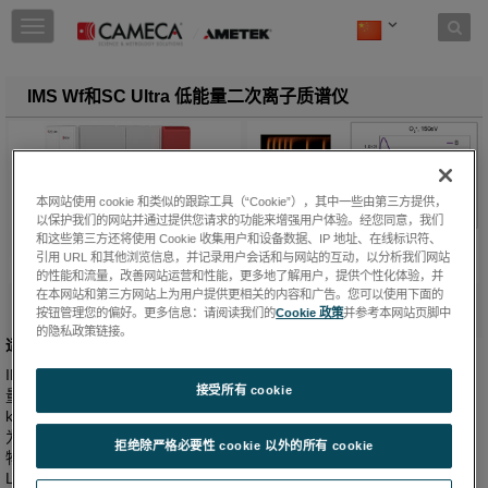
Skip to content
T
o
g
g
IMS Wf和SC Ultra 低能量二次离子质谱仪
l
e
n
a
v
本网站使用 cookie 和类似的跟踪工具（“Cookie”），其中一些由第三方提供，
i
以保护我们的网站并通过提供您请求的功能来增强用户体验。经您同意，我们
g
和这些第三方还将使用 Cookie 收集用户和设备数据、IP 地址、在线标识符、
a
引用 URL 和其他浏览信息，并记录用户会话和与网站的互动，以分析我们网站
t
的性能和流量，改善网站运营和性能，更多地了解用户，提供个性化体验，并
i
在本网站和第三方网站上为用户提供更相关的内容和广告。您可以使用下面的
按钮管理您的偏好。更多信息：请阅读我们的
Cookie 政策
并参考本网站页脚中
o
的隐私政策链接。
n
适用于高级半导体应用的高性能低能量SIMS
IMS Wf和SC Ultra经专门设计，可充分满足高级半导体对动态SIMS测
接受所有 cookie
量日益增长的需求该仪器可提供大范围的冲击能量（100 eV到10
keV），不影响质量分辨率和一次离子束密度，可确保在高通量条件下
为具有挑战性的应用提供非常高的分析性能：超浅能量和高能量注入
拒绝除严格必要性 cookie 以外的所有 cookie
物、超薄氮氧化物、高k金属栅极、硅锗掺杂层，Si:C:P结构、PV和
LED器件及石墨烯等等。