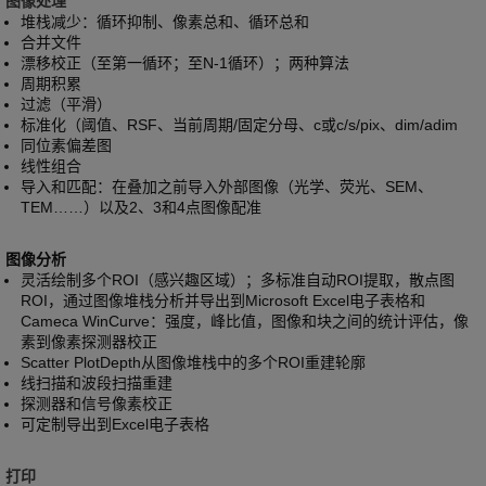
图像处理
堆栈减少：循环抑制、像素总和、循环总和
合并文件
漂移校正（至第一循环；至N-1循环）；两种算法
周期积累
过滤（平滑）
标准化（阈值、RSF、当前周期/固定分母、c或c/s/pix、dim/adim
同位素偏差图
线性组合
导入和匹配：在叠加之前导入外部图像（光学、荧光、SEM、
TEM……）以及2、3和4点图像配准
图像分析
灵活绘制多个ROI（感兴趣区域）；多标准自动ROI提取，散点图
ROI，通过图像堆栈分析并导出到Microsoft Excel电子表格和
Cameca WinCurve：强度，峰比值，图像和块之间的统计评估，像
素到像素探测器校正
Scatter PlotDepth从图像堆栈中的多个ROI重建轮廓
线扫描和波段扫描重建
探测器和信号像素校正
可定制导出到Excel电子表格
打印