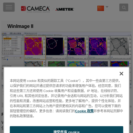
Skip to content
T
o
g
g
WinImage II
l
e
n
a
v
i
g
a
t
i
本网站使用 cookie 和类似的跟踪工具（“Cookie”），其中一些由第三方提供，
以保护我们的网站并通过提供您请求的功能来增强用户体验。经您同意，我们
o
和这些第三方还将使用 Cookie 收集用户和设备数据、IP 地址、在线标识符、
n
引用 URL 和其他浏览信息，并记录用户会话和与网站的互动，以分析我们网站
的性能和流量，改善网站运营和性能，更多地了解用户，提供个性化体验，并
在本网站和第三方网站上为用户提供更相关的内容和广告。您可以使用下面的
按钮管理您的偏好。更多信息：请阅读我们的
Cookie 政策
并参考本网站页脚中
PC-Windows™环境下的CAMECA SIMS图像处理软件
的隐私政策链接。
WinImage II专为CAMECA SIMS仪器而开发，可在用户友好的环境中提
供强大的数据处理和可视化功能。
接受所有 cookie