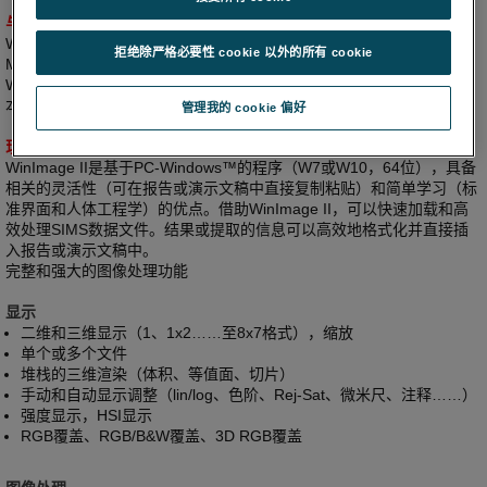
与CAMECA SIMS仪器完美集成
WinImage II可在所有扇形磁场SIMS仪器上轻松处理CAMECA
拒绝除严格必要性 cookie 以外的所有 cookie
Microsoft和UNIX采集程序生成的图像和图像堆栈（*.im文件类型）。
WinImage II许可证附带一个软件加密狗，可在多台个人计算机和笔记
本电脑上安装，但一次仅限在一台计算机上使用。
管理我的 cookie 偏好
现代化用户友好型界面
WinImage II是基于PC-Windows™的程序（W7或W10，64位），具备
相关的灵活性（可在报告或演示文稿中直接复制粘贴）和简单学习（标
准界面和人体工程学）的优点。借助WinImage II，可以快速加载和高
效处理SIMS数据文件。结果或提取的信息可以高效地格式化并直接插
入报告或演示文稿中。
完整和强大的图像处理功能
显示
二维和三维显示（1、1x2……至8x7格式），缩放
单个或多个文件
堆栈的三维渲染（体积、等值面、切片）
手动和自动显示调整（lin/log、色阶、Rej-Sat、微米尺、注释……）
强度显示，HSI显示
RGB覆盖、RGB/B&W覆盖、3D RGB覆盖