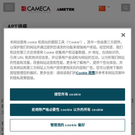
Skip to content
T
o
g
g
APT讲座
l
e
n
本网站使用 cookie 和类似的跟踪工具（“Cookie”），其中一些由第三方提供，
a
以保护我们的网站并通过提供您请求的功能来增强用户体验。经您同意，我们
和这些第三方还将使用 Cookie 收集用户和设备数据、IP 地址、在线标识符、
v
引用 URL 和其他浏览信息，并记录用户会话和与网站的互动，以分析我们网站
i
的性能和流量，改善网站运营和性能，更多地了解用户，提供个性化体验，并
g
在本网站和第三方网站上为用户提供更相关的内容和广告。您可以使用下面的
a
按钮管理您的偏好。更多信息：请阅读我们的
Cookie 政策
并参考本网站页脚中
t
的隐私政策链接。
i
o
n
接受所有 cookie
CAMECA中国区域配备有专门的应用工程师、技术人员、售后服务等团
队，在中国市场，我们不断地在提升自己的服务质量与水平，也积极努
拒绝除严格必要性 cookie 以外的所有 cookie
力地听取诸方客户的声音、并响应大家的需求！
在广泛收集多方客户的建议和意见之后，CAMECA应用专家正在组织一
管理我的 cookie 偏好
场又一场的网络研讨会等线上直播活动，不管是我们的设备的研究使
用，还是设备的应用领域案例，应用专家都倾情分享给大家。