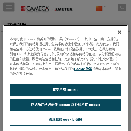
Skip to content
T
o
g
g
环境科学
l
e
从微生物生态学、海洋学、核防护到大气纳米颗粒探测，SIMS和
本网站使用 cookie 和类似的跟踪工具（“Cookie”），其中一些由第三方提供，
n
NanoSIMS是一系列环境科学应用的首选高精度定量分析工具。
以保护我们的网站并通过提供您请求的功能来增强用户体验。经您同意，我们
a
和这些第三方还将使用 Cookie 收集用户和设备数据、IP 地址、在线标识符、
v
核防护：铀同位素分析（LG-SIMS）
引用 URL 和其他浏览信息，并记录用户会话和与网站的互动，以分析我们网站
i
的性能和流量，改善网站运营和性能，更多地了解用户，提供个性化体验，并
我们的Large Geometry SIMS被主要国际防护机构
g
在本网站和第三方网站上为用户提供更相关的内容和广告。您可以使用下面的
用于对核颗粒进行高精度铀同位素分析。
继续阅读
a
按钮管理您的偏好。更多信息：请阅读我们的
Cookie 政策
并参考本网站页脚中
t
的隐私政策链接。
环境微生物学：厌氧光合细菌生态生理学
i
（NanoSIMS）
o
微生物学家可使用NanoSIMS量化个体微生物在其
接受所有 cookie
n
环境中的代谢活性和相互作用(无需培养)。
继续阅
读
拒绝除严格必要性 cookie 以外的所有 cookie
微生物海洋学：量化微生物对碳和氮循环的贡献
（NanoSIMS）
NanoSIMS用于量化自由活细胞以及浮游植物细菌
管理我的 cookie 偏好
聚集体对碳和氮的吸收，这对于了解它们对预计的
海洋变暖的反应至关重要。
继续阅读